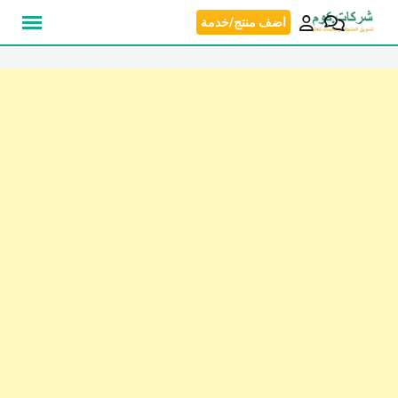
نتقل
اضف منتج/خدمة
لى
لمحتوى