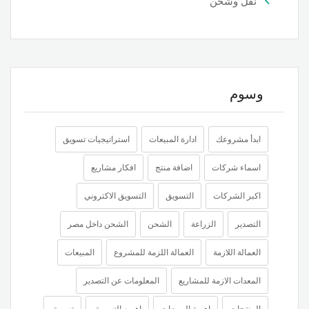
نقل وشحن
وسوم
ابدأ مشروعك
ادارة المبيعات
استراتيجيات تسويق
اسماء شركات
اضافة منتج
افكار مشاريع
اكبر الشركات
التسويق
التسويق الاكتروني
التصدير
الزراعة
الشحن
الشحن داخل مصر
العمالة اللازمة
العمالة اللزمة للمشروع
المبيعات
المعدات الازمة للمشاريع
المعلومات عن التصدير
المنتجات
اهمية المبيعات
اهميه التسويق
تسويق