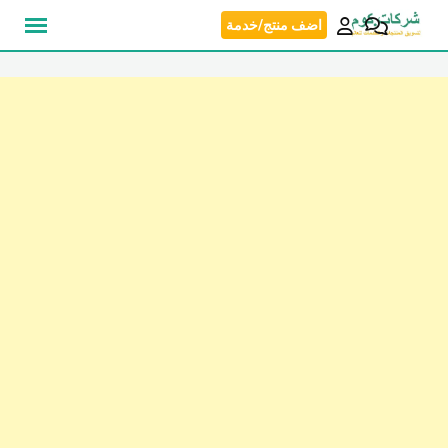
نتقل
اضف منتج/خدمة
لى
لمحتوى