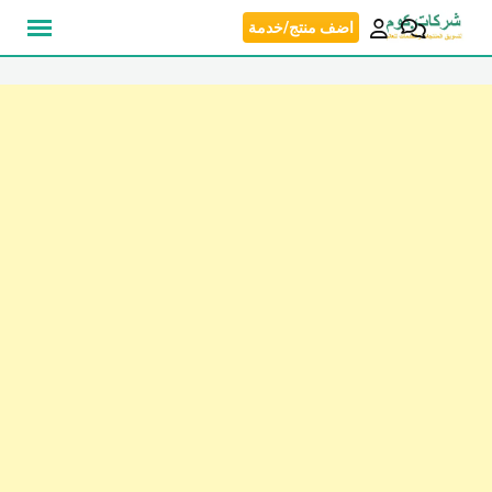
نتقل
اضف منتج/خدمة
لى
لمحتوى