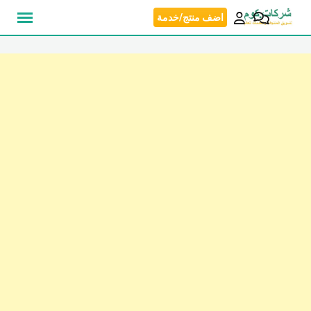
نتقل
اضف منتج/خدمة
لى
لمحتوى