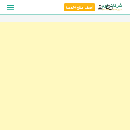
نتقل
اضف منتج/خدمة
لى
لمحتوى