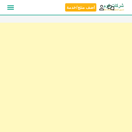
نتقل
اضف منتج/خدمة
لى
لمحتوى