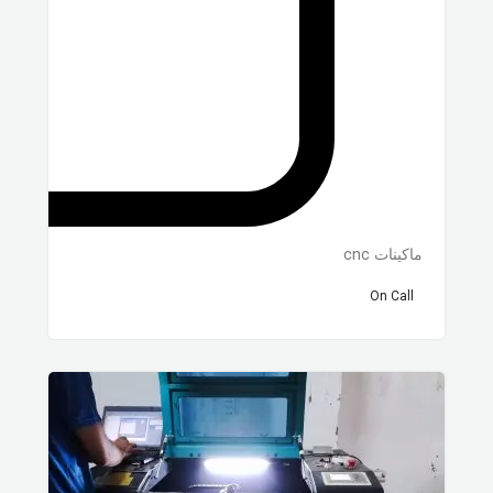
ماكينات cnc
On Call