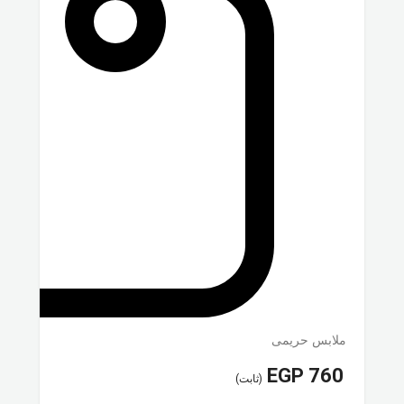
ملابس حريمى
EGP
760
(ثابت)