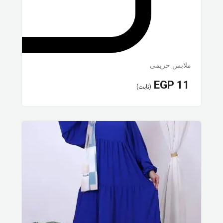
ملابس حريمى
EGP
11
(ثابت)