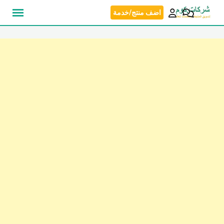
نتقل
اضف منتج/خدمة
لى
لمحتوى