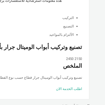
هذه معلومات استرشادية للاستفسارات برجا
التركيب
التصنيع
الألتزام بالمواعيد
تصنيع وتركيب أبواب الوميتال جرار ب
2450
2150
الملخص
تصنيع وتركيب أبواب الوميتال جرار قطاع حسب نوع القطاع ps او جامبو او تانجو وجميع الألوان والمساحات, حسب الطلب بأسعار ممت
اطلب الخدمة الان