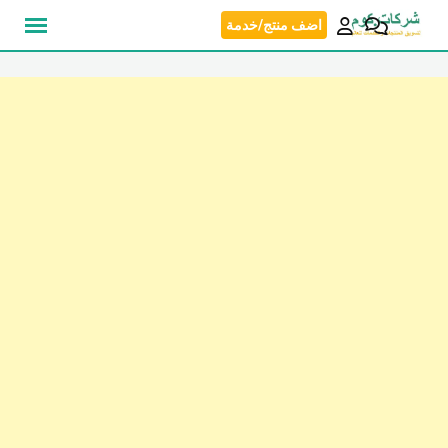
نتقل
اضف منتج/خدمة
لى
لمحتوى