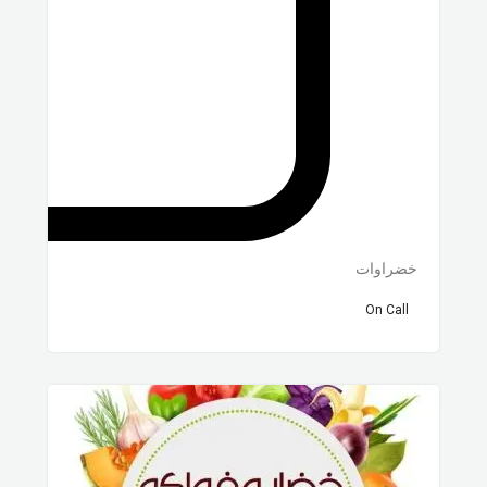
خضراوات
On Call