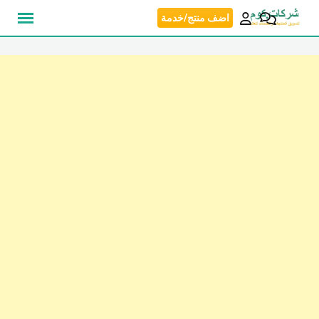
نتقل
اضف منتج/خدمة
لى
لمحتوى