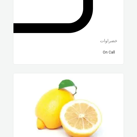
خضراوات
On Call