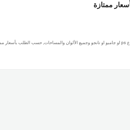
أسعار ممتازة
ازة.