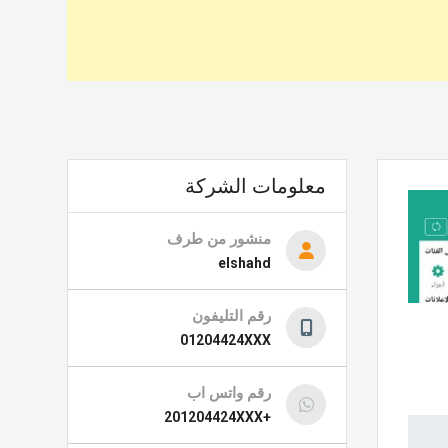
معلومات الشركة
منشور من طرف
elshahd
رقم التليفون
01204424XXX
رقم واتس اب
+201204424XXX