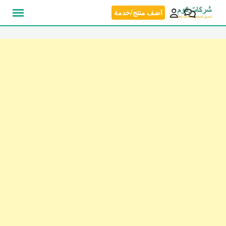
نتقل
اضف منتج/خدمة
لى
لمحتوى