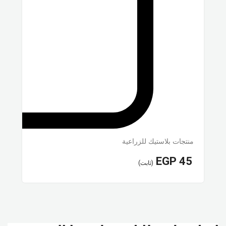
منتجات بلاستيك للزراعية
EGP
45
(ثابت)