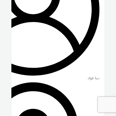
دينا فؤاد