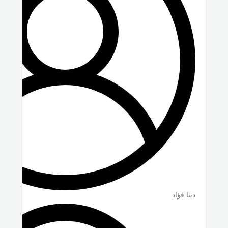
دينا فؤاد