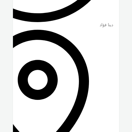
دينا فؤاد