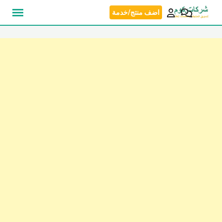
نتقل
اضف منتج/خدمة
لى
لمحتوى