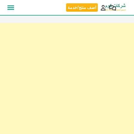
نتقل
اضف منتج/خدمة
لى
لمحتوى