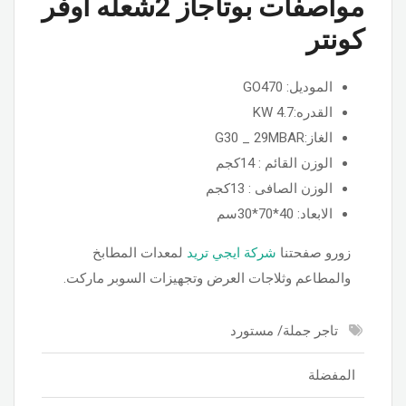
مواصفات بوتاجاز 2شعله اوفر
كونتر
الموديل: GO470
القدره:4.7 KW
الغاز:G30 _ 29MBAR
الوزن القائم : 14كجم
الوزن الصافى : 13كجم
الابعاد: 40*70*30سم
زورو صفحتنا
شركة ايجي تريد
لمعدات المطابخ
والمطاعم وثلاجات العرض وتجهيزات السوبر ماركت.
تاجر جملة/ مستورد
المفضلة