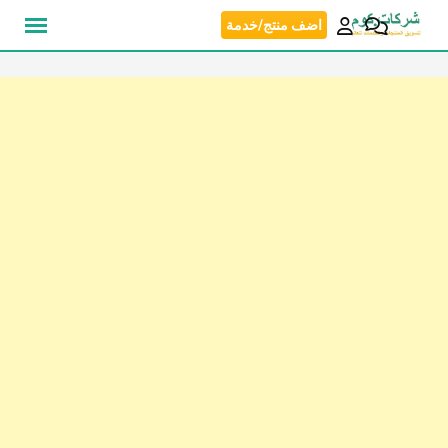
نتقل
اضف منتج/خدمة
لى
لمحتوى