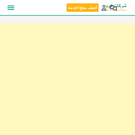
نتقل
اضف منتج/خدمة
لى
لمحتوى