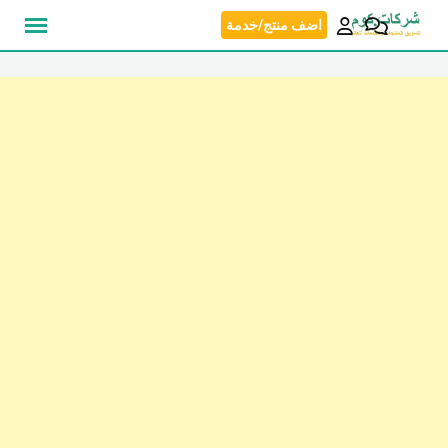
نتقل
اضف منتج/خدمة
لى
لمحتوى