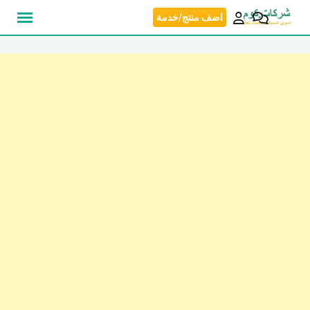
نتقل
اضف منتج/خدمة
لى
لمحتوى