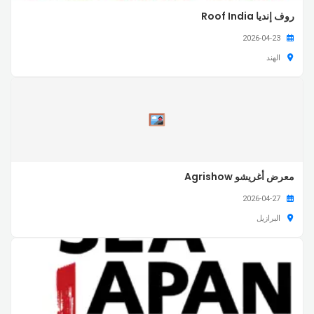
روف إنديا Roof India
2026-04-23
الهند
معرض أغريشو Agrishow
2026-04-27
البرازيل