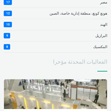
مصر
17
هونغ كونغ، منطقة إدارية خاصة، الصين
12
الهند
10
البرازيل
9
المكسيك
8
الفعاليات المحدثة مؤخرا