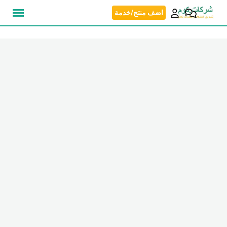
نتقل
اضف منتج/خدمة
لى
لمحتوى