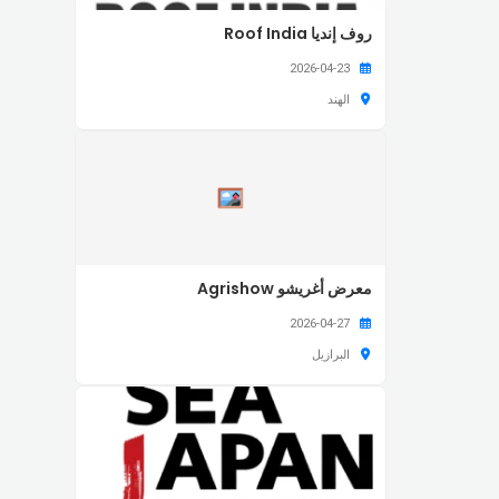
روف إنديا Roof India
2026-04-23
الهند
معرض أغريشو Agrishow
2026-04-27
البرازيل