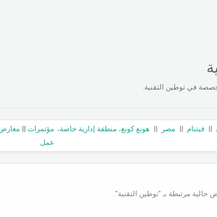
ة
صصة في توطين التقنية.
||
فيتنام
||
مصر
||
هونغ كونغ، منطقة إدارية خاصة،
مؤتمرات
||
معارض
عمل
 حالية مرتبطة بـ "توطين التقنية".