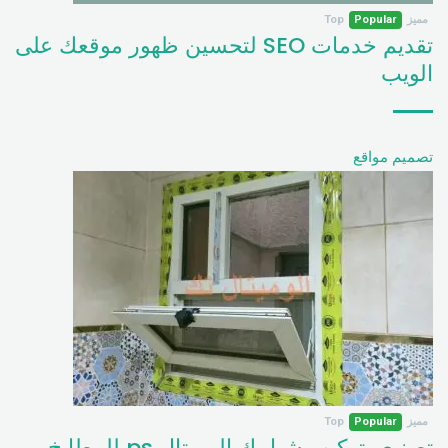
مميز
Popular
Top
تقديم خدمات SEO لتحسين ظهور موقعك على
الويب
تصميم مواقع
مميز
Popular
Top
تصنيع وتركيب شبابيك الوميتال ps للمطابخ