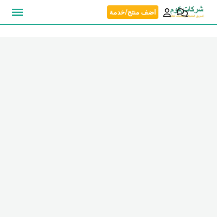
نتقل
اضف منتج/خدمة
لى
لمحتوى