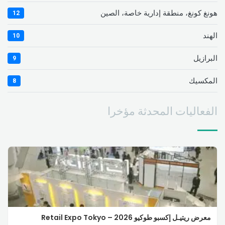
هونغ كونغ، منطقة إدارية خاصة، الصين
12
الهند
10
البرازيل
9
المكسيك
8
الفعاليات المحدثة مؤخرا
معرض ريتيـل إكسبو طوكيو 2026 – Retail Expo Tokyo