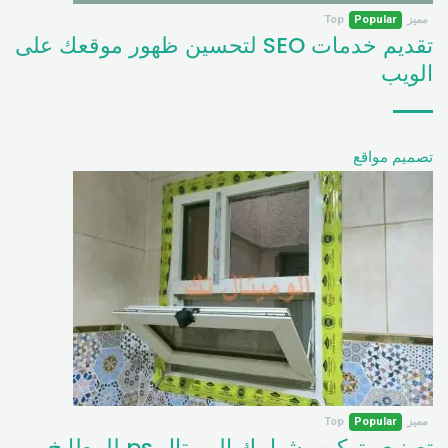
مميز
Popular
Top
تقديم خدمات SEO لتحسين ظهور موقعك على
الويب
تصميم مواقع
مميز
Popular
Top
تصنيع وتركيب شبابيك الوميتال ps للمطابخ