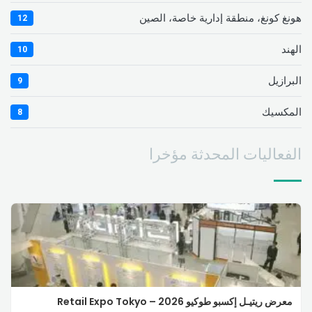
هونغ كونغ، منطقة إدارية خاصة، الصين
12
الهند
10
البرازيل
9
المكسيك
8
الفعاليات المحدثة مؤخرا
معرض ريتيـل إكسبو طوكيو 2026 – Retail Expo Tokyo