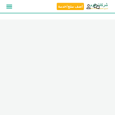
نتقل
اضف منتج/خدمة
لى
لمحتوى