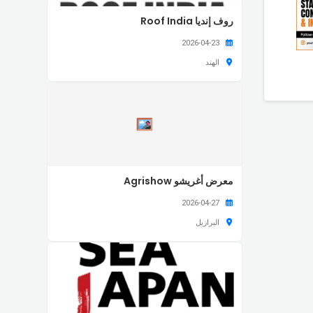
روف إنديا Roof India
2026-04-23
الهند
معرض أغريشو Agrishow
2026-04-27
البرازيل