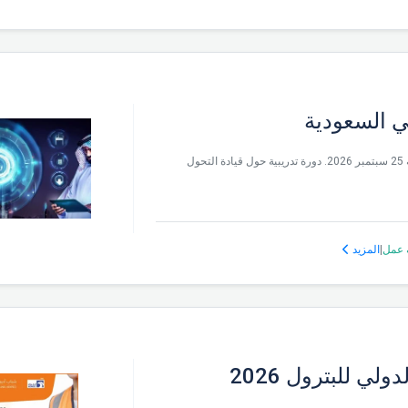
ي السعودية
يقام قيادة التحول الرقمي في مدينه الرياض , بتاريخ من الإثنين 21 إلى الجمعة 25 سبتمبر 2026. دورة تدريبية حول قيادة التحول
 عمل
|
المزيد
ي للبترول 2026