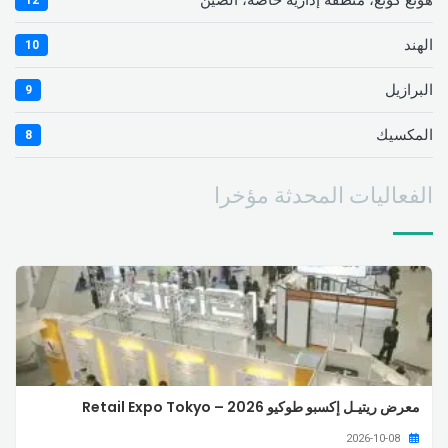
هونغ كونغ، منطقة إدارية خاصة، الصين
12
الهند
10
البرازيل
9
المكسيك
8
الفعاليات المحدثة مؤخرا
معرض ريتيـل إكسبو طوكيو 2026 – Retail Expo Tokyo
2026-10-08