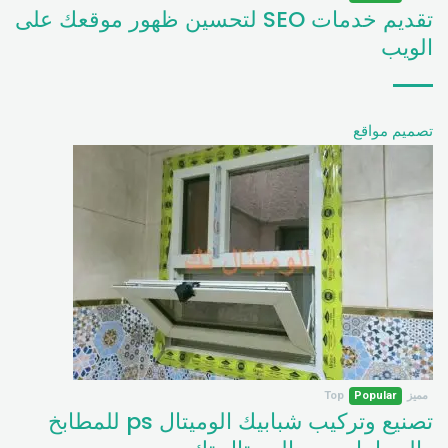
تقديم خدمات SEO لتحسين ظهور موقعك على
الويب
تصميم مواقع
مميز
Popular
Top
تصنيع وتركيب شبابيك الوميتال ps للمطابخ