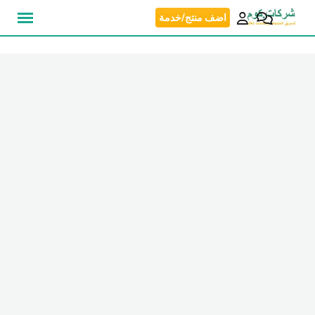
نتقل
اضف منتج/خدمة
لى
لمحتوى