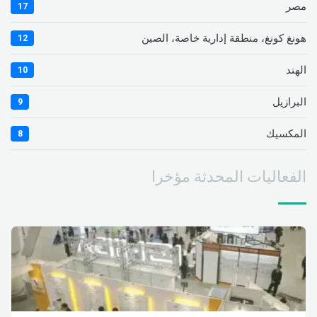
مصر
17
هونغ كونغ، منطقة إدارية خاصة، الصين
12
الهند
10
البرازيل
9
المكسيك
8
الفعاليات المحدثة مؤخرا