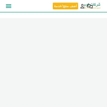
نتقل
اضف منتج/خدمة
لى
لمحتوى