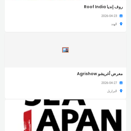
روف إنديا Roof India
2026-04-23
الهند
معرض أغريشو Agrishow
2026-04-27
البرازيل