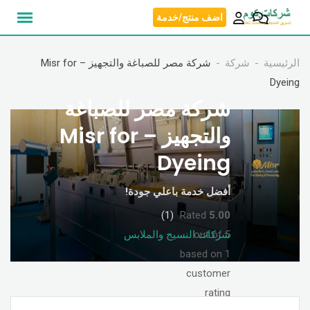
نتقل
اضف منتج/خدمة
لى
لمحتوى
الرئيسية
شركة
شركة مصر للصباغة والتجهيز – Misr for
Dyeing
شركة مصر للصباغة
والتجهيز – Misr for
Dyeing
أفضل خدمة باعلي جودة!
(1)
Rated
5.00
out of 5
شركات النسيج والملابس
based on
1
customer
rating