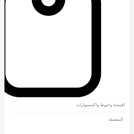
اقمشة وخيوط واكسسوارات
المفضلة