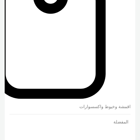
اقمشة وخيوط واكسسوارات
المفضلة