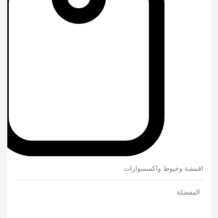
اقمشة وخيوط واكسسوارات
المفضلة