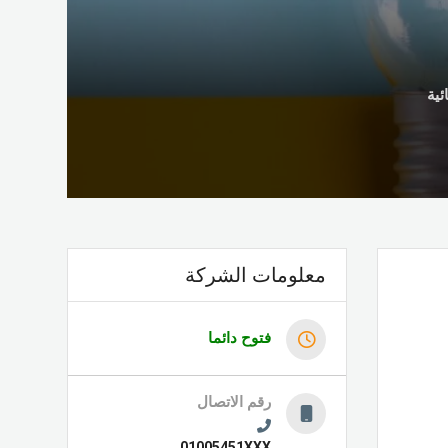
ئية
معلومات الشركة
فتوح دائما
رقم الاتصال
01005451XXX