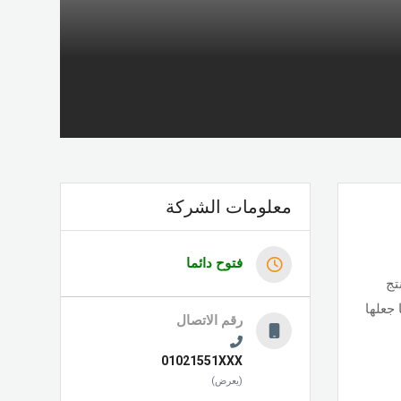
معلومات الشركة
فتوح دائما
تج
 جعلها
رقم الاتصال
01021551XXX
(يعرض)