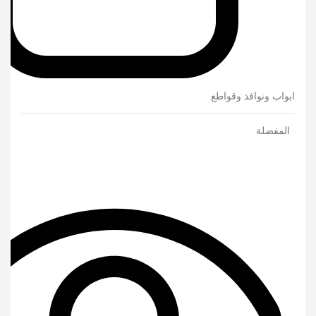
ابواب ونوافذ وقواطع
المفضلة