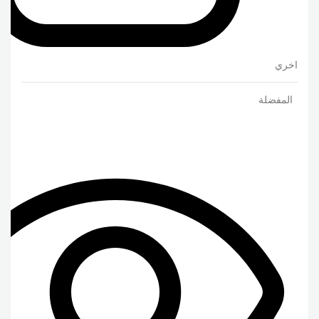
اخري
المفضلة