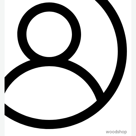
woodshop