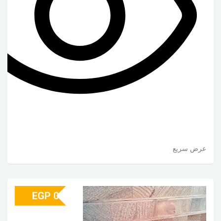
عرض سريع
EGP
0