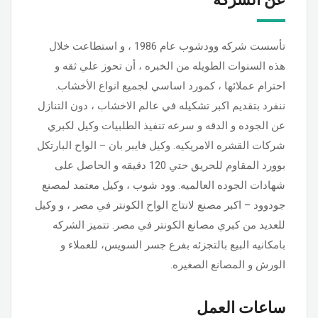
تأسست شركه وودشوب عام 1986 ، و استطاعت خلال
هذه السنوات الطويله من الخبره ، أن تحوز علي ثقه و
احترام عملائها ، كمورد اساسي لجميع انواع الأخشاب.
ننفرد بتقديم اكبر تشكيله في عالم الاخشاب ، دون التنازل
عن الجوده و الدقه و سرعه تنفيذ الطلبيات وكيل لكبري
شركات القشره الامريكيه. وكيل فايبر بان – الواح البارتكل
بوورد المقاوم للحريق حتي 120 دقيقه و الحاصل على
شهادات الجوده العالميه. وود شوب ، وكيل معتمد لمصنع
جودوود – اكبر مصنع لانتاج الواح الكونتر في مصر ، و وكيل
للعديد من كبري مصانع الكونتر في مصر. تتميز الشركه
بامكانيه البيع بالتجزئه بفرع جسر السويس، للعملاء و
الورش و المصانع الصغيره.
ساعات العمل