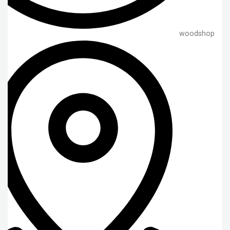
woodshop