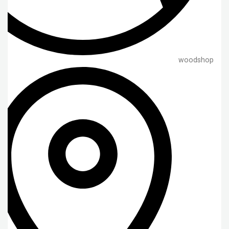
woodshop