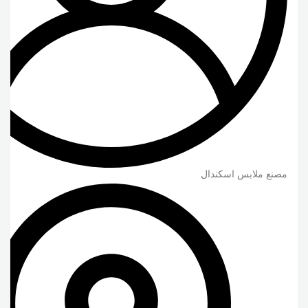
مصنع ملابس اسكندال