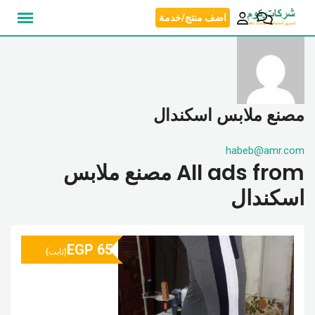
نتقل
اضف منتج/خدمة
لى
لمحتوى
مصنع ملابس اسكندال
habeb@amr.com
All ads from مصنع ملابس
اسكندال
EGP
65
(ثابت)