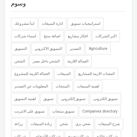
وسوم
استراتيجيات تسويق
ادارة المبيعات
ابدأ مشروعك
اكبر الشركات
افكار مشاريع
اضافة منتج
اسماء شركات
التسويق
التسويق الاكتروني
التصدير
Agriculture
العمالة اللازمة
الشحن داخل مصر
الشحن
المعدات الازمة للمشاريع
المبيعات
العمالة اللزمة للمشروع
اهمية المبيعات
المنتجات
المعلومات عن التصدير
تسويق الكترونى
تسويق إلكتروني
تسويق
اهميه التسويق
تسويق على الانترنت
تسويق منتجات
Companies directory
شرح المبيعات
شحن بري
شحن
زيادة المبيعات
زراعة
شركات عائلية
شركات تصنيع
شركات الأشخاص
شركات