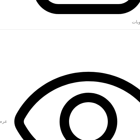
وبات
عرض