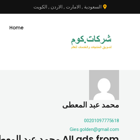
نتقل
السعودية
,
الامارت
,
الاردن
,
الكويت
لى
لمحتوى
Home
محمد عبد المعطى
00201097775618
Gies.golden@gmail.com
All ads from محمد عبد المعطى