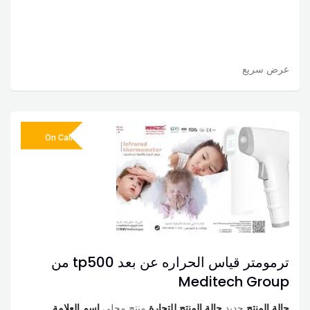
عرض سريع
On Call
ترمومتر قياس الحراره عن بعد tp500 من
Meditech Group
حالة المنتج
جديد
حالة المنتج للتجارة
منتج محلى
اسم العلامة