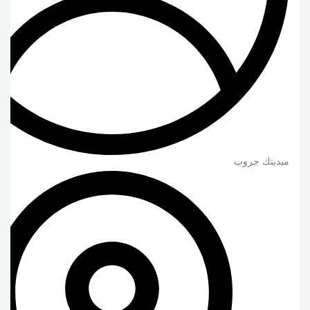
ميديتك جروب