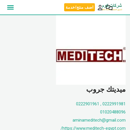
نتقل
اضف منتج/خدمة
لى
لمحتوى
ميديتك جروب
0222991981 , 0222901961
01020488096
aminameditech@gmail.com
https://www.meditech-egypt.com/