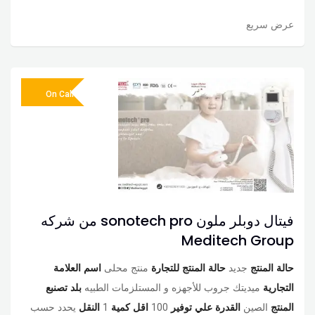
عرض سريع
On Call
فيتال دوبلر ملون sonotech pro من شركه
Meditech Group
حالة المنتج
جديد
حالة المنتج للتجارة
منتج محلى
اسم العلامة
التجارية
ميديتك جروب للأجهزه و المستلزمات الطبيه
بلد تصنبع
المنتج
الصين
القدرة علي توفير
100
اقل كمية
1
النقل
يحدد حسب