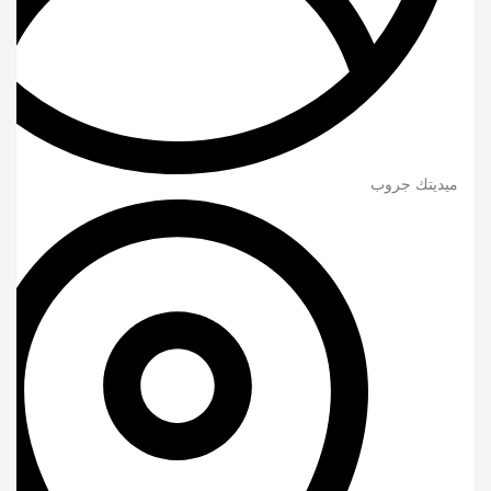
ميديتك جروب