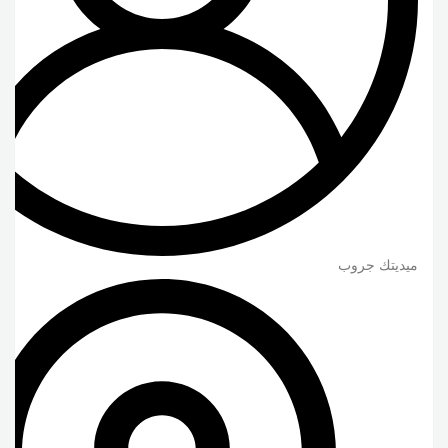
ميديتك جروب