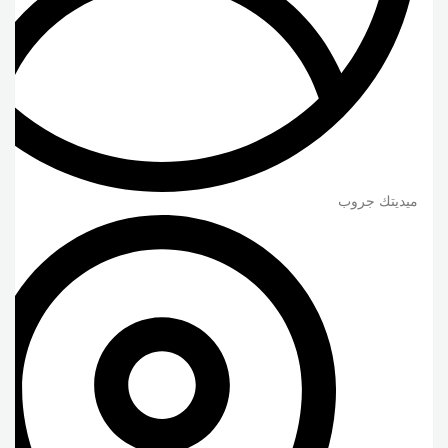
ميديتك جروب