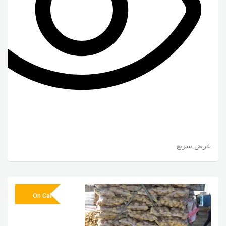
عرض سريع
On Call