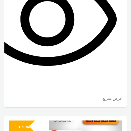
عرض سريع
On Call