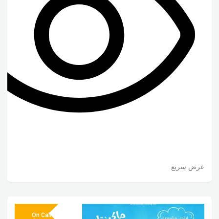
عرض سريع
On Call