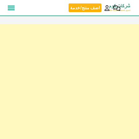
نتقل
اضف منتج/خدمة
لى
لمحتوى