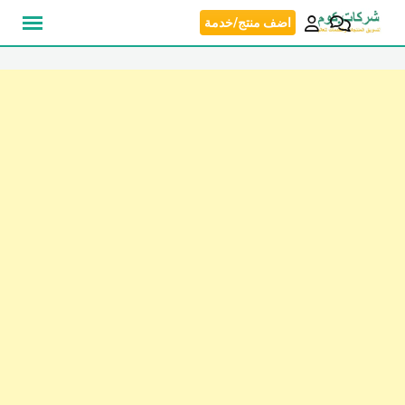
نتقل
اضف منتج/خدمة
لى
لمحتوى