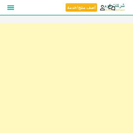
نتقل
اضف منتج/خدمة
لى
لمحتوى