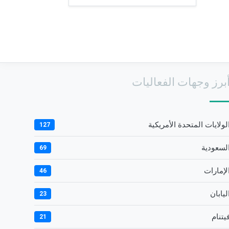
برز وجهات الفعاليات
لولايات المتحدة الأمريكية
127
لسعودية
69
لإمارات
46
ليابان
23
يتنام
21