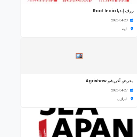
روف إنديا Roof India
2026-04-23
الهند
معرض أغريشو Agrishow
2026-04-27
البرازيل