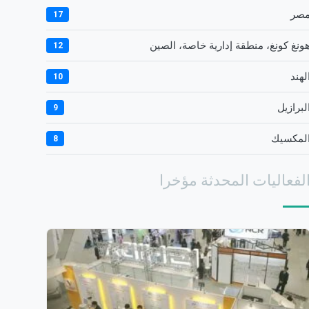
صر
17
ونغ كونغ، منطقة إدارية خاصة، الصين
12
لهند
10
لبرازيل
9
لمكسيك
8
لفعاليات المحدثة مؤخرا