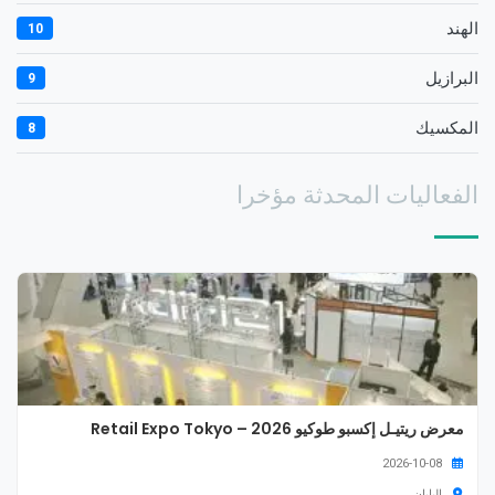
الهند
10
البرازيل
9
المكسيك
8
الفعاليات المحدثة مؤخرا
معرض ريتيـل إكسبو طوكيو 2026 – Retail Expo Tokyo
2026-10-08
اليابان