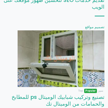
تقديم خدمات SEO لتحسين ظهور موقعك على
الويب
تصميم مواقع
مميز
Popular
Top
تصنيع وتركيب شبابيك الوميتال ps للمطابخ
والحمامات من الوميتال تك