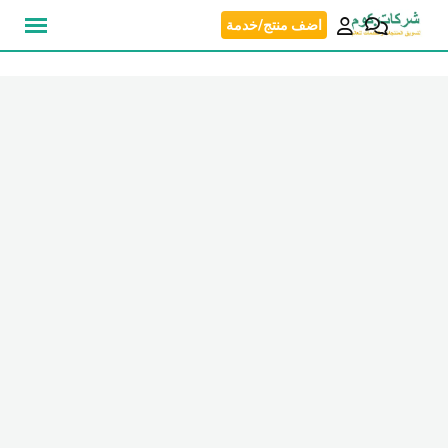
نتقل
اضف منتج/خدمة
لى
لمحتوى