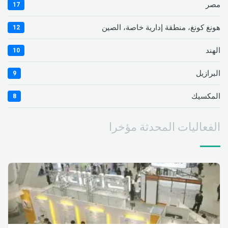
مصر
17
هونغ كونغ، منطقة إدارية خاصة، الصين
12
الهند
10
البرازيل
9
المكسيك
8
الفعاليات المحدثة مؤخرا