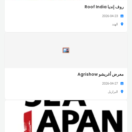
روف إنديا Roof India
2026-04-23
الهند
معرض أغريشو Agrishow
2026-04-27
البرازيل