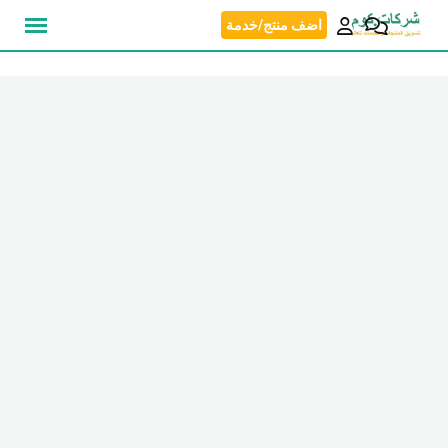
نتقل
اضف منتج/خدمة
لى
لمحتوى