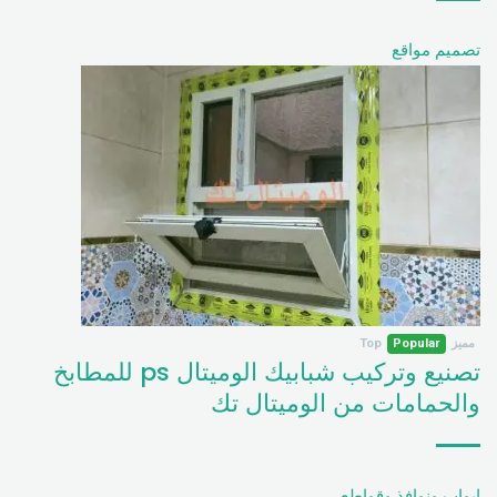
تصميم مواقع
مميز
Popular
Top
تصنيع وتركيب شبابيك الوميتال ps للمطابخ
والحمامات من الوميتال تك
ابواب ونوافذ وقواطع