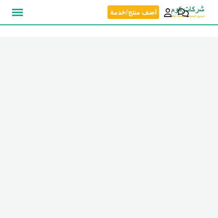
نتقل
اضف منتج/خدمة
لى
لمحتوى