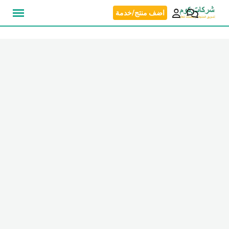
نتقل
اضف منتج/خدمة
لى
لمحتوى