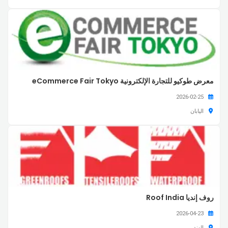
معرض طوكيو للتجارة الإلكترونية eCommerce Fair Tokyo
2026-02-25
اليابان
روف إنديا Roof India
2026-04-23
الهند