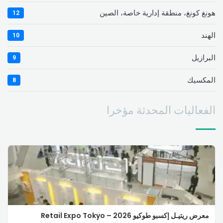
هونغ كونغ، منطقة إدارية خاصة، الصين
12
الهند
10
البرازيل
9
المكسيك
8
الفعاليات المحدثة مؤخرا
معرض ريتيـل إكسبو طوكيو 2026 – Retail Expo Tokyo