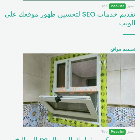
مميز
Popular
Top
تقديم خدمات SEO لتحسين ظهور موقعك على
الويب
تصميم مواقع
مميز
Popular
Top
تصنيع وتركيب شبابيك الوميتال ps للمطابخ