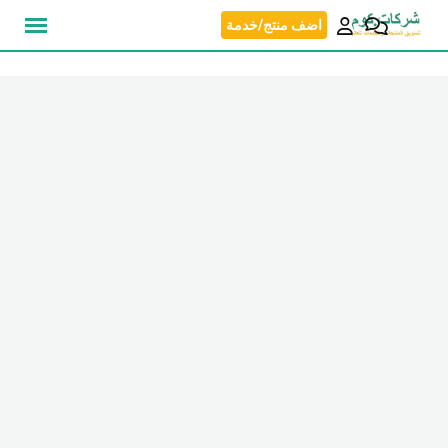
نتقل
اضف منتج/خدمة
لى
لمحتوى