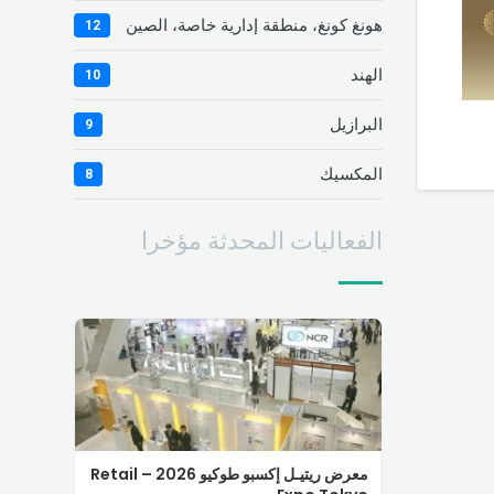
هونغ كونغ، منطقة إدارية خاصة، الصين
12
الهند
10
البرازيل
9
المكسيك
8
الفعاليات المحدثة مؤخرا
معرض ريتيـل إكسبو طوكيو 2026 – Retail