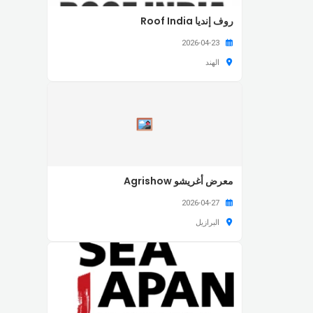
روف إنديا Roof India
2026-04-23
الهند
معرض أغريشو Agrishow
2026-04-27
البرازيل