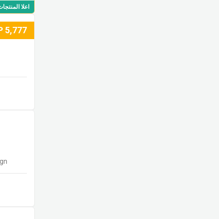
اعلا المنتجا
P
5,777
gn