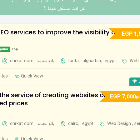
EO services to improve the visibility of your
EGP
1,
pular
Top
chrkat com
بائع معتمد
tanta
,
algharbia
,
egypt
Web 
ites
Quick View
ت
the service of creating websites on the Intern
EGP
7,000
(N
ed prices
chrkat com
بائع معتمد
cairo
,
egypt
Web Design
,
se
ites
Quick View