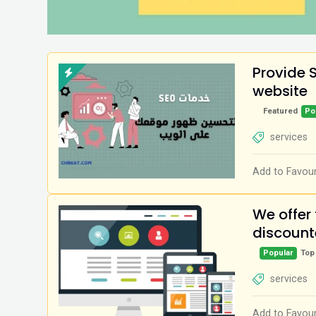
Provide S
website
Featured
Po
services
Add to Favour
We offer 
discount
Popular
Top
services
Add to Favour