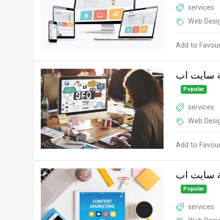
services
Web Desi
Add to Favour
 سايت اب
Popular
services
Web Desi
Add to Favour
ة سايت اب
Popular
services