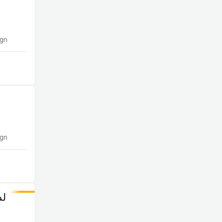
gn
gn
لدينا 14 مهارة ننفر