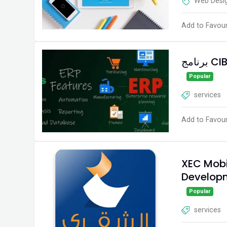
Web Desi
Add to Favour
Popular
services
Add to Favour
XEC Mobi
Develop
Popular
services