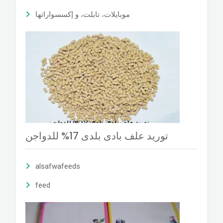
موبايلات، تابلت، و إكسسواراتها
توريد علف بادى بلدى 17% للدواجن
alsafwafeeds
feed