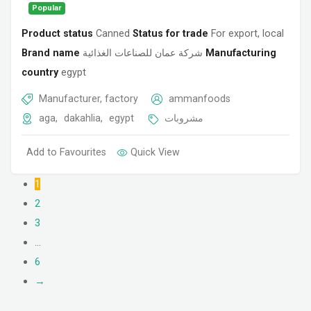
Popular
Product status
Canned
Status for trade
For export, local
Brand name
شركة عمان للصناعات الغذائية
Manufacturing
country
egypt
Manufacturer, factory
ammanfoods
aga
,
dakahlia
,
egypt
مشروبات
Add to Favourites
Quick View
1
2
3
…
6
→