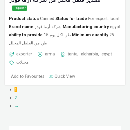
Popular
Product status
Canned
Status for trade
For export, local
Brand name
شركة أرما فودز
Manufacturing country
egypt
ability to provide
15 طن لكل يوم
Minimum quantity
25
طن من الفلفل المخلل
exporter
arma
tanta
,
algharbia
,
egypt
مخللات
Add to Favourites
Quick View
1
2
→