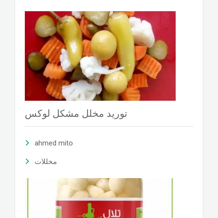
توريد مخلل مشكل لوكس
ahmed mito
مخللات