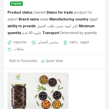
Popular
Product status
Canned
Status for trade
product for
export
Brand name
sewa
Manufacturing country
egypt
ability to provide
اكبر كمية حسب طلب العميل
Minimum
quantity
حاويه 40 قدم
Transport
Determined by quantity
exporter
محسن العبدلي
cairo
,
egypt
مخللات
Add to Favourites
Quick View