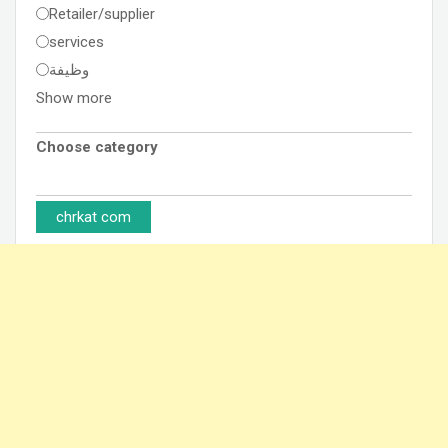
Retailer/supplier
services
وظيفة
Show more
Choose category
chrkat com