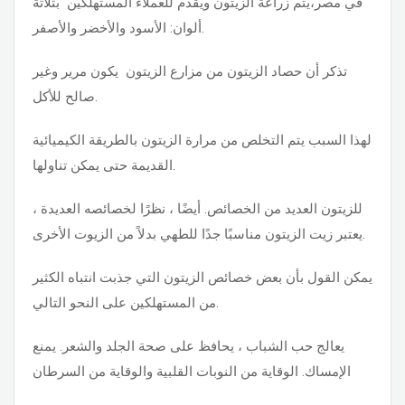
في مصر،يتم زراعة الزيتون ويقدم للعملاء المستهلكين بثلاثة
ألوان: الأسود والأخضر والأصفر.
تذكر أن حصاد الزيتون من مزارع الزيتون يكون مرير وغير
صالح للأكل.
لهذا السبب يتم التخلص من مرارة الزيتون بالطريقة الكيميائية
القديمة حتى يمكن تناولها.
للزيتون العديد من الخصائص. أيضًا ، نظرًا لخصائصه العديدة ،
يعتبر زيت الزيتون مناسبًا جدًا للطهي بدلاً من الزيوت الأخرى.
يمكن القول بأن بعض خصائص الزيتون التي جذبت انتباه الكثير
من المستهلكين على النحو التالي.
يعالج حب الشباب ، يحافظ على صحة الجلد والشعر. يمنع
الإمساك. الوقاية من النوبات القلبية والوقاية من السرطان