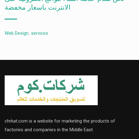
الانترنت باسعار مخفضة
Web Design
,
services
chrkat.com is a website for marketing the products of
factories and companies in the Middle East.