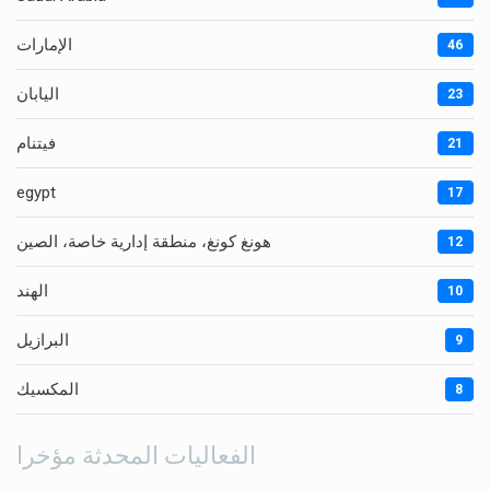
الإمارات
46
اليابان
23
فيتنام
21
egypt
17
هونغ كونغ، منطقة إدارية خاصة، الصين
12
الهند
10
البرازيل
9
المكسيك
8
الفعاليات المحدثة مؤخرا