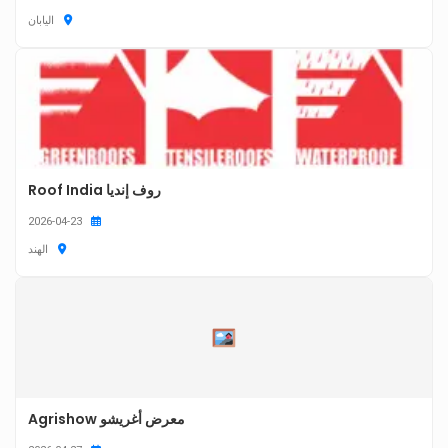
اليابان
روف إنديا Roof India
2026-04-23
الهند
معرض أغريشو Agrishow